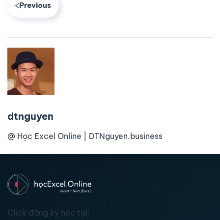
Previous
dtnguyen
@ Học Excel Online | DTNguyen.business
Click đăng ký học tại: