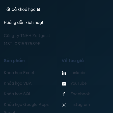
Tất cả khoá học
📖
Hướng dẫn kích hoạt
Công ty TNHH Zeitgeist
MST:
0315976395
Sản phẩm
Về tác giả
Khóa học Excel
Linkedin
Khóa học VBA
YouTube
Khóa học SQL
Facebook
Khóa học Google Apps
Instagram
Script