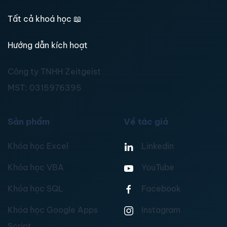
Tất cả khoá học
📖
Hướng dẫn kích hoạt
Công ty TNHH Zeitgeist
MST:
0315976395
Sản phẩm
Về tác giả
Khóa học Excel
Linkedin
Khóa học VBA
YouTube
Khóa học SQL
Facebook
Khóa học Google Apps
Instagram
Script