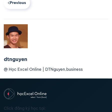
Previous
dtnguyen
@ Học Excel Online | DTNguyen.business
Click đăng ký học tại: