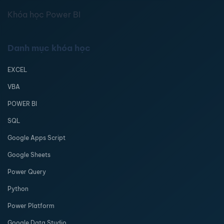
Khóa học Power BI
Danh mục khóa học
EXCEL
VBA
POWER BI
SQL
Google Apps Script
Google Sheets
Power Query
Python
Power Platform
Google Data Studio