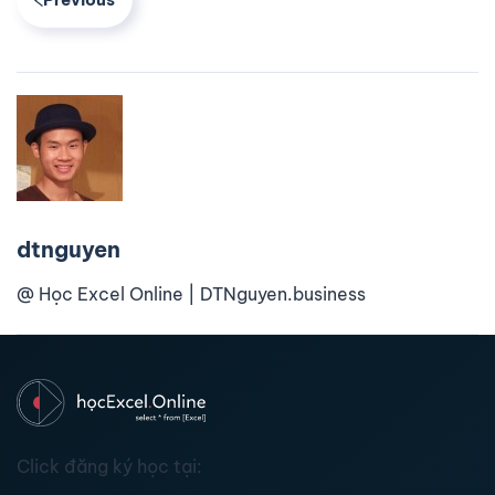
dtnguyen
@ Học Excel Online | DTNguyen.business
Click đăng ký học tại: