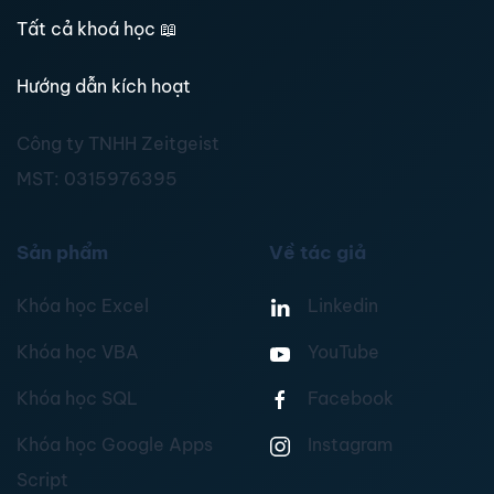
Tất cả khoá học
📖
Hướng dẫn kích hoạt
Công ty TNHH Zeitgeist
MST:
0315976395
Sản phẩm
Về tác giả
Khóa học Excel
Linkedin
Khóa học VBA
YouTube
Khóa học SQL
Facebook
Khóa học Google Apps
Instagram
Script