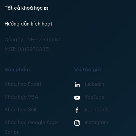
Tất cả khoá học
📖
Hướng dẫn kích hoạt
Công ty TNHH Zeitgeist
MST:
0315976395
Sản phẩm
Về tác giả
Khóa học Excel
Linkedin
Khóa học VBA
YouTube
Khóa học SQL
Facebook
Khóa học Google Apps
Instagram
Script