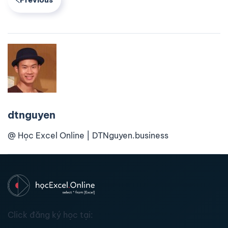
dtnguyen
@ Học Excel Online | DTNguyen.business
Click đăng ký học tại: