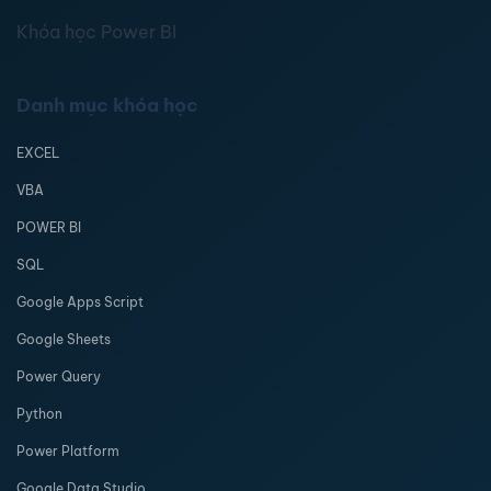
Khóa học Power BI
Danh mục khóa học
EXCEL
VBA
POWER BI
SQL
Google Apps Script
Google Sheets
Power Query
Python
Power Platform
Google Data Studio