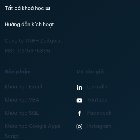
Tất cả khoá học
📖
Hướng dẫn kích hoạt
Công ty TNHH Zeitgeist
MST:
0315976395
Sản phẩm
Về tác giả
Khóa học Excel
Linkedin
Khóa học VBA
YouTube
Khóa học SQL
Facebook
Khóa học Google Apps
Instagram
Script