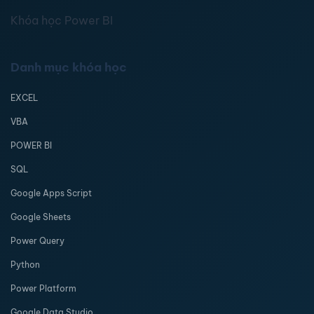
Khóa học Power BI
Danh mục khóa học
EXCEL
VBA
POWER BI
SQL
Google Apps Script
Google Sheets
Power Query
Python
Power Platform
Google Data Studio