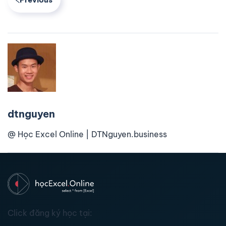
dtnguyen
@ Học Excel Online | DTNguyen.business
Click đăng ký học tại: