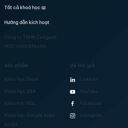
Tất cả khoá học
📖
Hướng dẫn kích hoạt
Công ty TNHH Zeitgeist
MST:
0315976395
Sản phẩm
Về tác giả
Khóa học Excel
Linkedin
Khóa học VBA
YouTube
Khóa học SQL
Facebook
Khóa học Google Apps
Instagram
Script