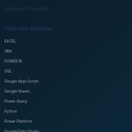
Khóa học Power BI
Danh mục khóa học
EXCEL
VBA
POWER BI
SQL
Google Apps Script
Google Sheets
Power Query
Python
Power Platform
Google Data Studio