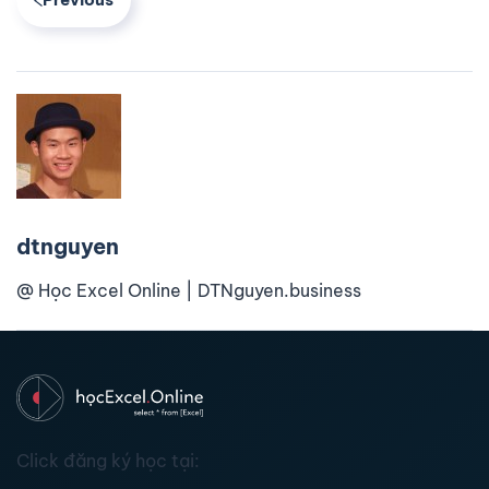
dtnguyen
@ Học Excel Online | DTNguyen.business
Click đăng ký học tại: