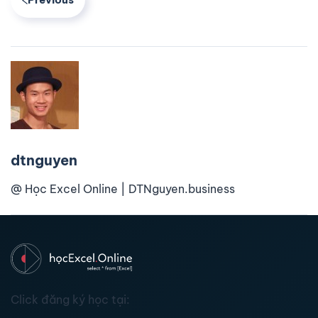
dtnguyen
@ Học Excel Online | DTNguyen.business
Click đăng ký học tại: