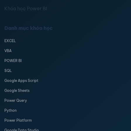
Khóa học Power BI
Danh mục khóa học
EXCEL
VBA
POWER BI
SQL
Google Apps Script
Google Sheets
Power Query
Python
Power Platform
Google Data Studio