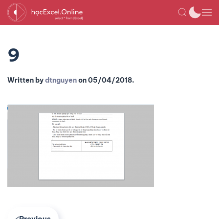
9
Written by
dtnguyen
on
05/04/2018
.
Previous