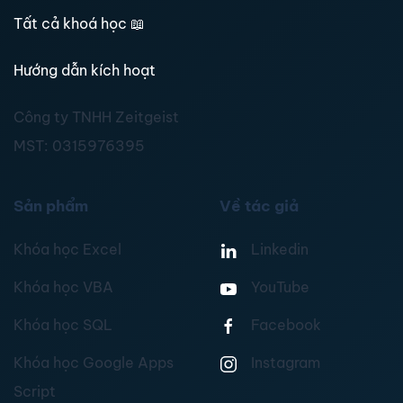
Tất cả khoá học
📖
Hướng dẫn kích hoạt
Công ty TNHH Zeitgeist
MST:
0315976395
Sản phẩm
Về tác giả
Khóa học Excel
Linkedin
Khóa học VBA
YouTube
Khóa học SQL
Facebook
Khóa học Google Apps
Instagram
Script