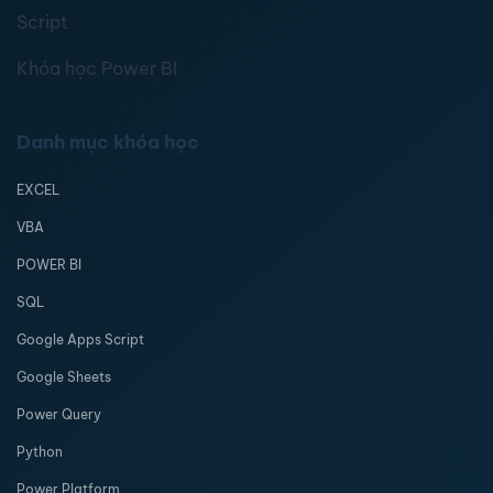
Script
Khóa học Power BI
Danh mục khóa học
EXCEL
VBA
POWER BI
SQL
Google Apps Script
Google Sheets
Power Query
Python
Power Platform