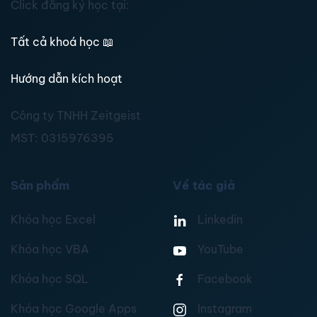
Click đăng ký học tại:
Tất cả khoá học
📖
Hướng dẫn kích hoạt
Công ty TNHH Zeitgeist
MST:
0315976395
Sản phẩm
Về tác giả
Khóa học Excel
Linkedin
Khóa học VBA
YouTube
Khóa học SQL
Facebook
Khóa học Google Apps
Instagram