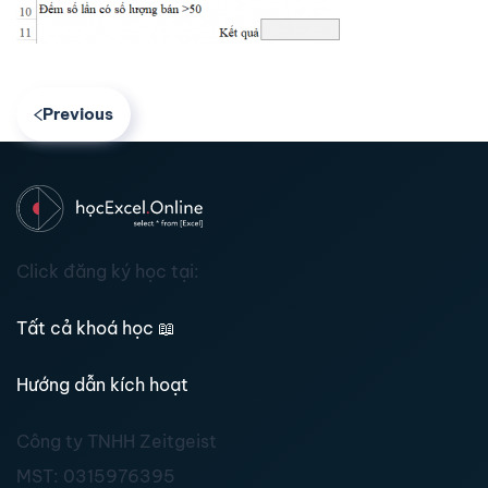
Previous
Click đăng ký học tại:
Tất cả khoá học
📖
Hướng dẫn kích hoạt
Công ty TNHH Zeitgeist
MST:
0315976395