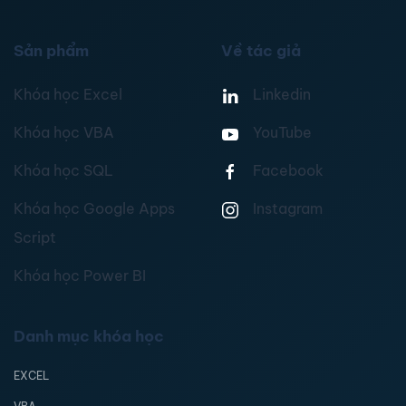
Sản phẩm
Về tác giả
Khóa học Excel
Linkedin
Khóa học VBA
YouTube
Khóa học SQL
Facebook
Khóa học Google Apps
Instagram
Script
Khóa học Power BI
Danh mục khóa học
EXCEL