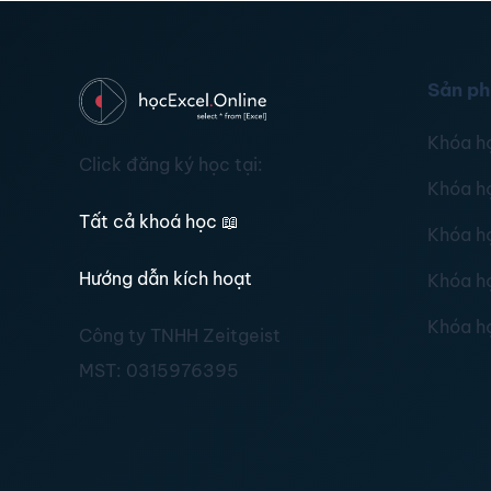
Sản p
Khóa h
Click đăng ký học tại:
Khóa h
Tất cả khoá học
📖
Khóa h
Hướng dẫn kích hoạt
Khóa h
Khóa h
Công ty TNHH Zeitgeist
MST:
0315976395