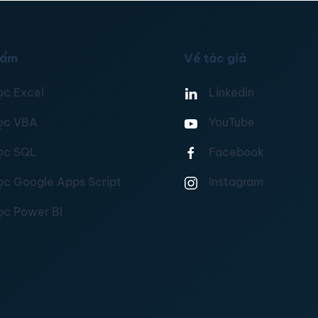
hẩm
Về tác giả
ọc Excel
Linkedin
ọc VBA
YouTube
ọc SQL
Facebook
ọc Google Apps Script
Instagram
ọc Power BI