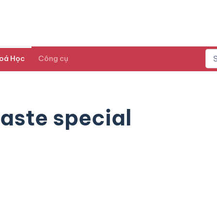
oá Học
Công cụ
aste special