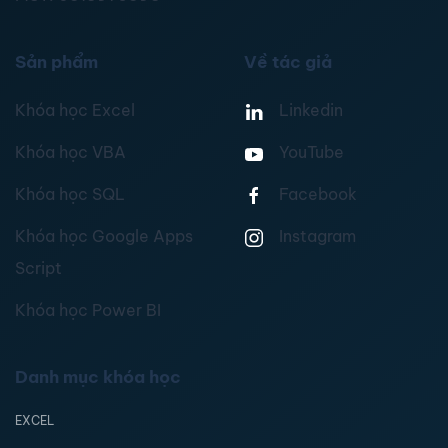
Sản phẩm
Về tác giả
Khóa học Excel
Linkedin
Khóa học VBA
YouTube
Khóa học SQL
Facebook
Khóa học Google Apps
Instagram
Script
Khóa học Power BI
Danh mục khóa học
EXCEL