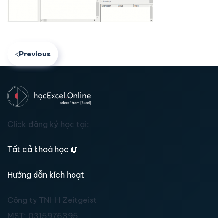
Previous
Click đăng ký học tại:
Tất cả khoá học
📖
Hướng dẫn kích hoạt
Công ty TNHH Zeitgeist
MST:
0315976395