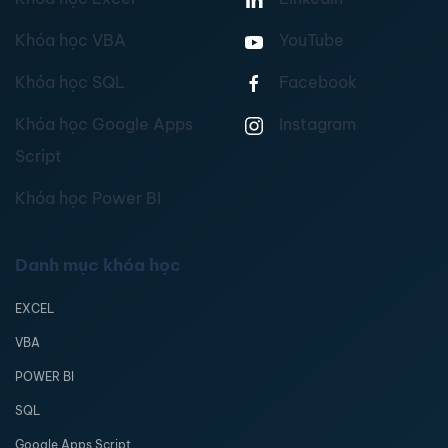
Khóa học VBA
YouTube
Khóa học SQL
Facebook
Khóa học Google Apps
Instagram
Script
Khóa học Power BI
Danh mục khóa học
EXCEL
VBA
POWER BI
SQL
Google Apps Script