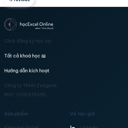
Click đăng ký học tại:
Tất cả khoá học
📖
Hướng dẫn kích hoạt
Công ty TNHH Zeitgeist
MST:
0315976395
Sản phẩm
Về tác giả
Khóa học Excel
Linkedin