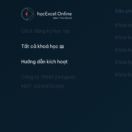
Sản p
Khóa h
Click đăng ký học tại:
Khóa h
Tất cả khoá học
📖
Khóa h
Hướng dẫn kích hoạt
Khóa h
Khóa h
Công ty TNHH Zeitgeist
MST:
0315976395