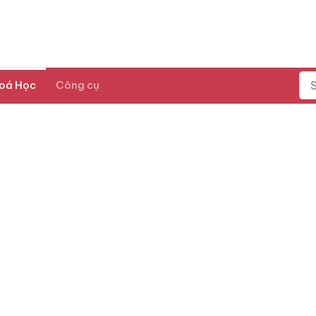
oá Học
Công cụ