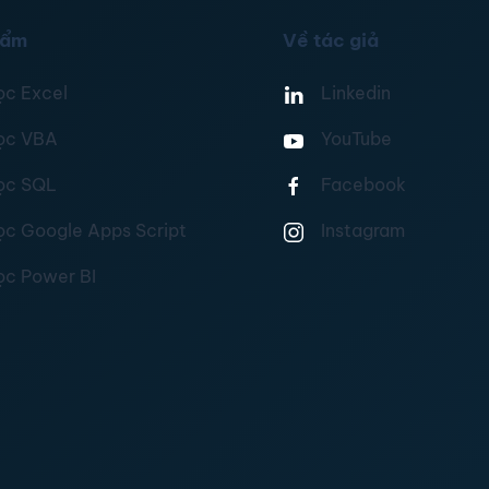
hẩm
Về tác giả
ọc Excel
Linkedin
ọc VBA
YouTube
ọc SQL
Facebook
ọc Google Apps Script
Instagram
ọc Power BI