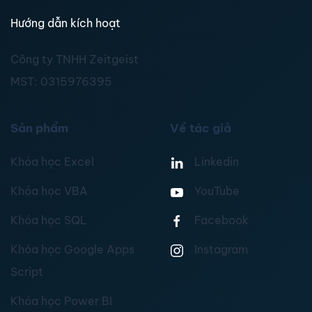
Hướng dẫn kích hoạt
Công ty TNHH Zeitgeist
MST:
0315976395
Sản phẩm
Về tác giả
Khóa học Excel
Linkedin
Khóa học VBA
YouTube
Khóa học SQL
Facebook
Khóa học Google Apps
Instagram
Script
Khóa học Power BI