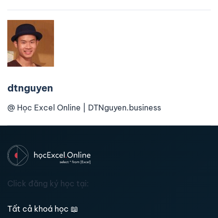
dtnguyen
@ Học Excel Online | DTNguyen.business
Click đăng ký học tại:
Tất cả khoá học
📖