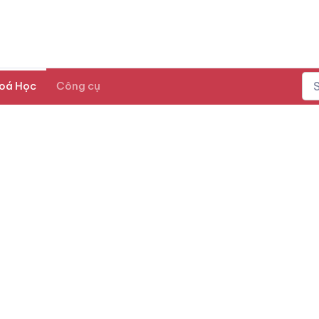
oá Học
Công cụ