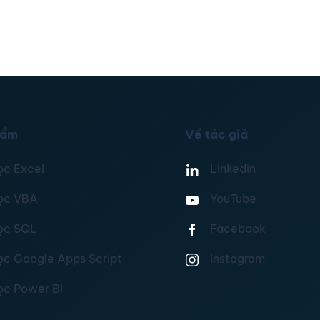
hẩm
Về tác giả
ọc Excel
Linkedin
ọc VBA
YouTube
ọc SQL
Facebook
ọc Google Apps Script
Instagram
ọc Power BI