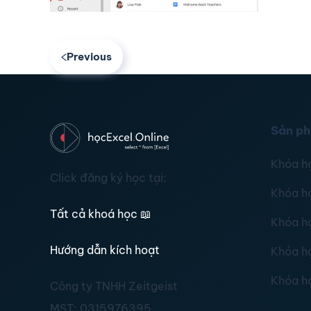
Previous
Sản p
Khóa h
Click đăng ký học tại:
Khóa h
Tất cả khoá học
📖
Khóa h
Hướng dẫn kích hoạt
Khóa h
Khóa h
Công ty TNHH Zeitgeist
MST:
0315976395