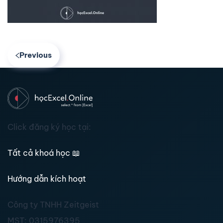
Previous
Click đăng ký học tại:
Tất cả khoá học
📖
Hướng dẫn kích hoạt
Công ty TNHH Zeitgeist
MST:
0315976395