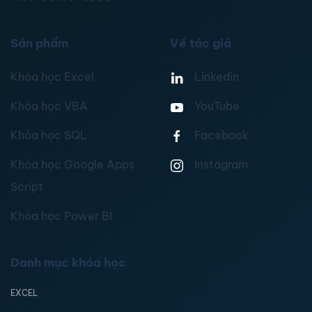
Sản phẩm
Về tác giả
Khóa học Excel
Linkedin
Khóa học VBA
YouTube
Khóa học SQL
Facebook
Khóa học Google Apps
Instagram
Script
Khóa học Power BI
Danh mục khóa học
EXCEL