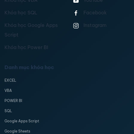
Khóa học VBA
YouTube
Khóa học SQL
Facebook
Khóa học Google Apps
Instagram
Script
Khóa học Power BI
Danh mục khóa học
EXCEL
VBA
POWER BI
SQL
Google Apps Script
Google Sheets