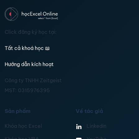
Click đăng ký học tại:
Tất cả khoá học
📖
Hướng dẫn kích hoạt
Công ty TNHH Zeitgeist
MST:
0315976395
Sản phẩm
Về tác giả
Khóa học Excel
Linkedin