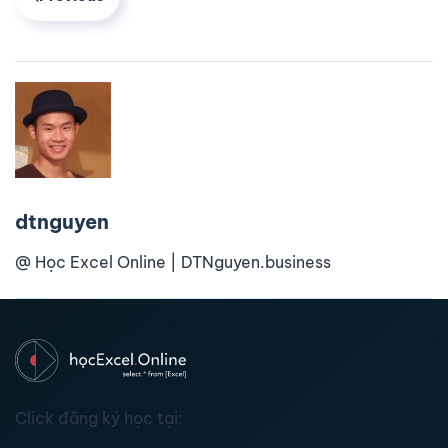
dtnguyen
@ Học Excel Online | DTNguyen.business
Click đăng ký học tại: