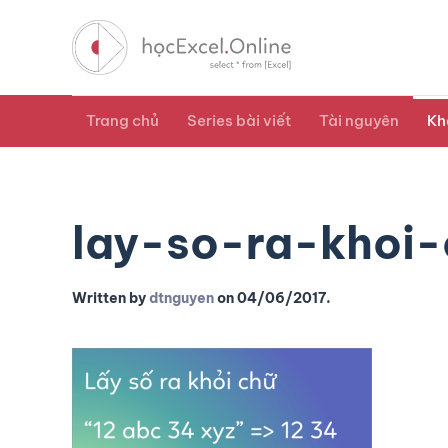
Trang chủ
Series bài viết
Tài nguyên
Kh
lay-so-ra-khoi-
Written by
dtnguyen
on
04/06/2017
.