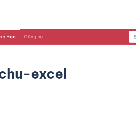
oá Học
Công cụ
chu-excel