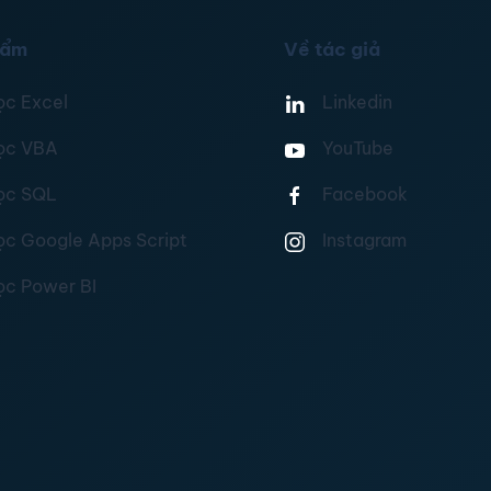
hẩm
Về tác giả
ọc Excel
Linkedin
ọc VBA
YouTube
ọc SQL
Facebook
ọc Google Apps Script
Instagram
ọc Power BI