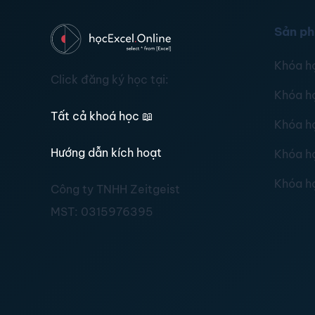
Sản p
Khóa h
Click đăng ký học tại:
Khóa h
Tất cả khoá học
📖
Khóa h
Hướng dẫn kích hoạt
Khóa h
Khóa h
Công ty TNHH Zeitgeist
MST:
0315976395