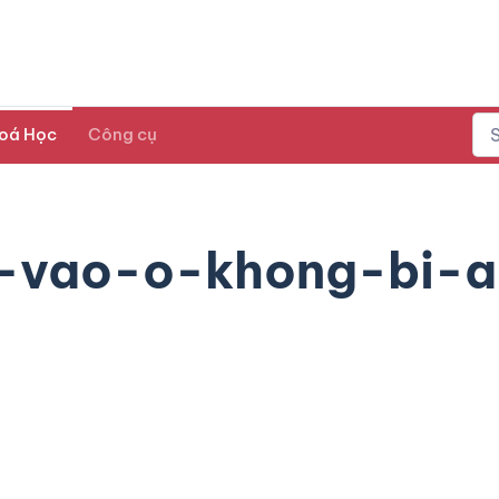
oá Học
Công cụ
u-vao-o-khong-bi-