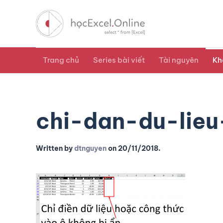
Trang chủ
Series bài viết
Tài nguyên
Kh
chi-dan-du-lie
Written by
dtnguyen
on
20/11/2018
.