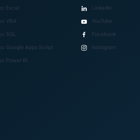
ọc Excel
Linkedin
ọc VBA
YouTube
ọc SQL
Facebook
ọc Google Apps Script
Instagram
ọc Power BI