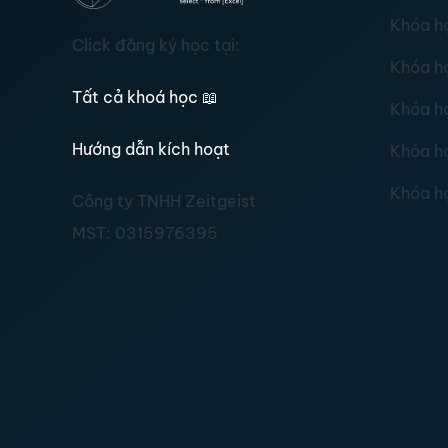
Khóa h
Click đăng ký học tại:
Khóa h
Tất cả khoá học
📖
Khóa h
Hướng dẫn kích hoạt
Khóa h
Khóa h
Công ty TNHH Zeitgeist
MST:
0315976395