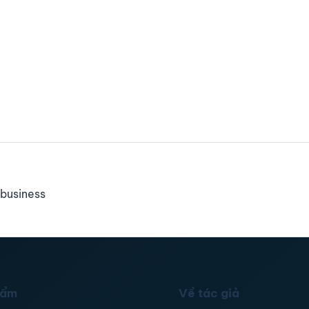
business
hẩm
Về tác giả