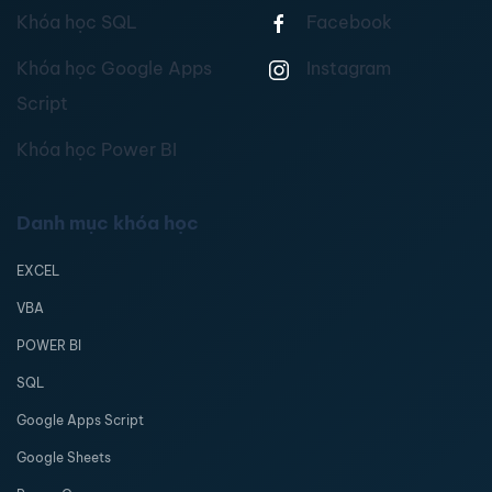
Khóa học SQL
Facebook
Khóa học Google Apps
Instagram
Script
Khóa học Power BI
Danh mục khóa học
EXCEL
VBA
POWER BI
SQL
Google Apps Script
Google Sheets