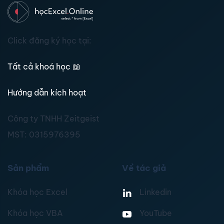
Click đăng ký học tại:
Tất cả khoá học
📖
Hướng dẫn kích hoạt
Công ty TNHH Zeitgeist
MST:
0315976395
Sản phẩm
Về tác giả
Khóa học Excel
Linkedin
Khóa học VBA
YouTube