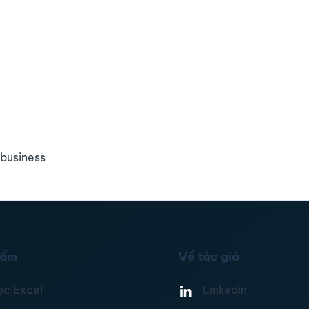
business
hẩm
Về tác giả
ọc Excel
Linkedin