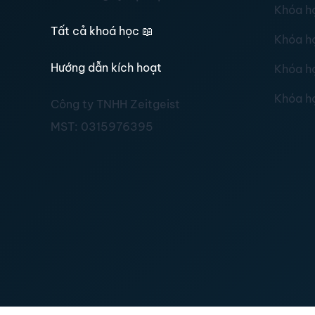
Khóa h
Tất cả khoá học
📖
Khóa h
Hướng dẫn kích hoạt
Khóa h
Khóa h
Công ty TNHH Zeitgeist
MST:
0315976395