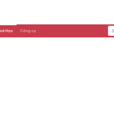
oá Học
Công cụ