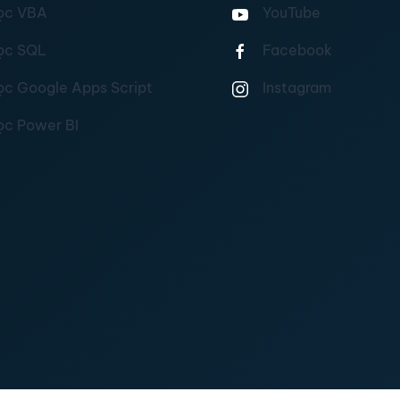
ọc VBA
YouTube
ọc SQL
Facebook
ọc Google Apps Script
Instagram
ọc Power BI