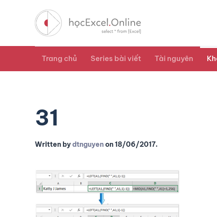
Trang chủ
Series bài viết
Tài nguyên
Kh
31
Written by
dtnguyen
on
18/06/2017
.