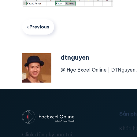
Previous
dtnguyen
@ Học Excel Online | DTNguyen.
Sản p
Khóa h
Click đăng ký học tại: