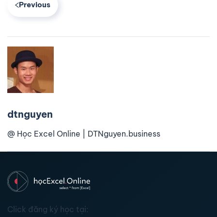
Previous
dtnguyen
@ Học Excel Online | DTNguyen.business
Click đăng ký học tại: