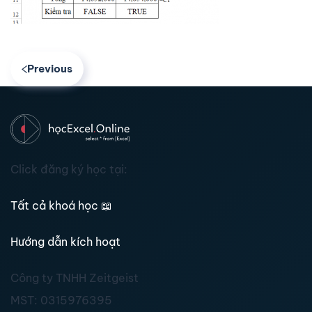
Previous
Click đăng ký học tại:
Tất cả khoá học
📖
Hướng dẫn kích hoạt
Công ty TNHH Zeitgeist
MST:
0315976395