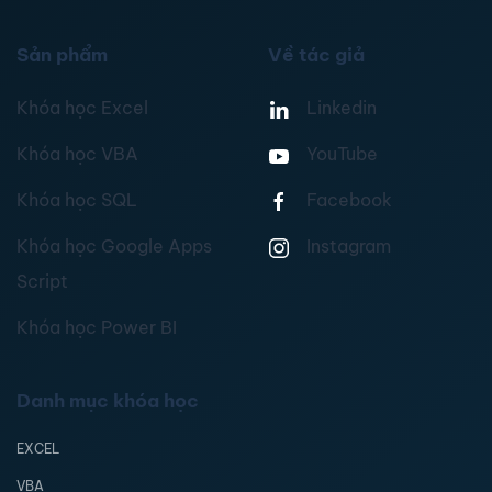
Sản phẩm
Về tác giả
Khóa học Excel
Linkedin
Khóa học VBA
YouTube
Khóa học SQL
Facebook
Khóa học Google Apps
Instagram
Script
Khóa học Power BI
Danh mục khóa học
EXCEL
VBA