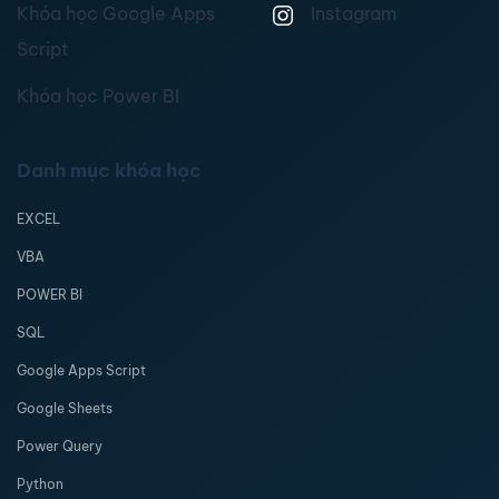
Khóa học Google Apps
Instagram
Script
Khóa học Power BI
Danh mục khóa học
EXCEL
VBA
POWER BI
SQL
Google Apps Script
Google Sheets
Power Query
Python