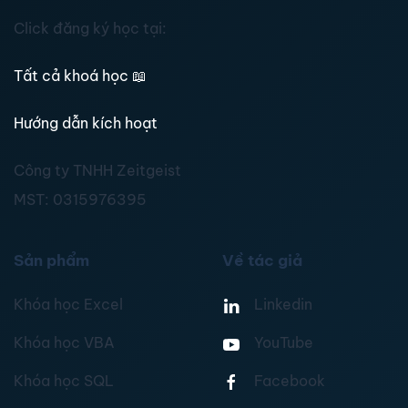
Click đăng ký học tại:
Tất cả khoá học
📖
Hướng dẫn kích hoạt
Công ty TNHH Zeitgeist
MST:
0315976395
Sản phẩm
Về tác giả
Khóa học Excel
Linkedin
Khóa học VBA
YouTube
Khóa học SQL
Facebook