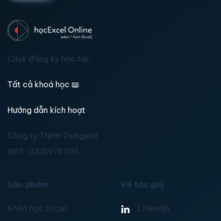
Click đăng ký học tại:
Tất cả khoá học
📖
Hướng dẫn kích hoạt
Công ty TNHH Zeitgeist
MST:
0315976395
Sản phẩm
Về tác giả
Khóa học Excel
Linkedin