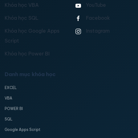
Khóa học VBA
YouTube
Khóa học SQL
Facebook
Khóa học Google Apps
Instagram
Script
Khóa học Power BI
Danh mục khóa học
EXCEL
VBA
POWER BI
SQL
Google Apps Script