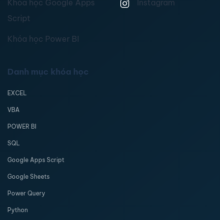
Khóa học Google Apps
Instagram
Script
Khóa học Power BI
Danh mục khóa học
EXCEL
VBA
POWER BI
SQL
Google Apps Script
Google Sheets
Power Query
Python