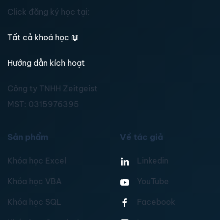
Click đăng ký học tại:
Tất cả khoá học
📖
Hướng dẫn kích hoạt
Công ty TNHH Zeitgeist
MST:
0315976395
Sản phẩm
Về tác giả
Khóa học Excel
Linkedin
Khóa học VBA
YouTube
Khóa học SQL
Facebook