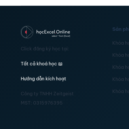
Sản p
Khóa h
Click đăng ký học tại:
Khóa h
Tất cả khoá học
📖
Khóa h
Hướng dẫn kích hoạt
Khóa h
Khóa h
Công ty TNHH Zeitgeist
MST:
0315976395