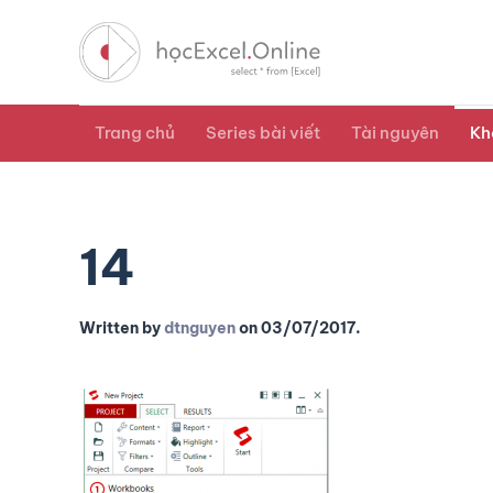
Trang chủ
Series bài viết
Tài nguyên
Kh
14
Written by
dtnguyen
on
03/07/2017
.