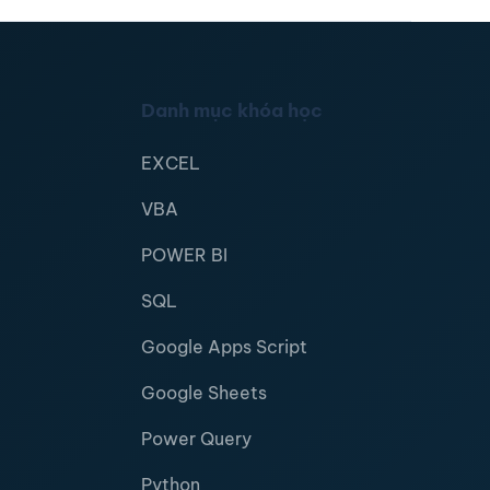
Danh mục khóa học
EXCEL
VBA
POWER BI
SQL
Google Apps Script
Google Sheets
Power Query
Python