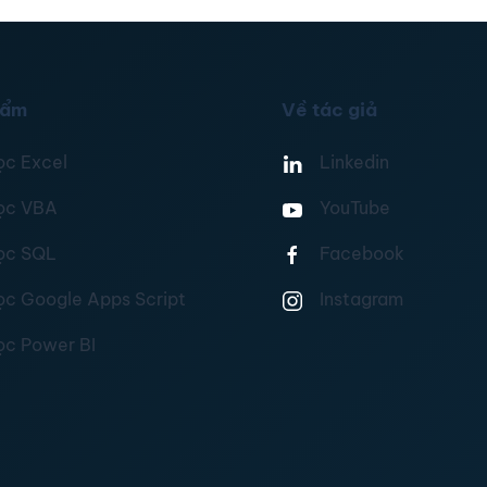
hẩm
Về tác giả
ọc Excel
Linkedin
ọc VBA
YouTube
ọc SQL
Facebook
ọc Google Apps Script
Instagram
ọc Power BI