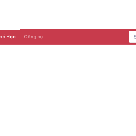
oá Học
Công cụ