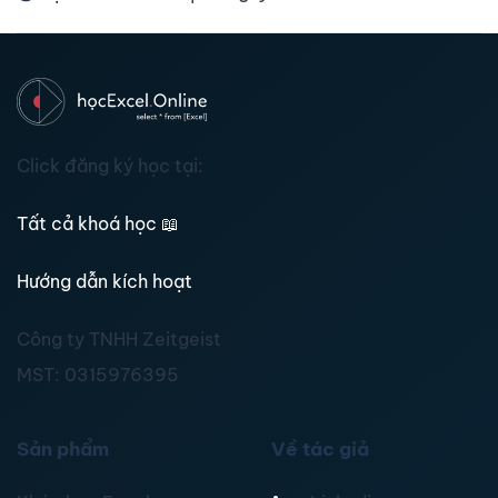
Click đăng ký học tại:
Tất cả khoá học
📖
Hướng dẫn kích hoạt
Công ty TNHH Zeitgeist
MST:
0315976395
Sản phẩm
Về tác giả