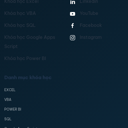
Khóa học Excel
Linkedin
Khóa học VBA
YouTube
Khóa học SQL
Facebook
Khóa học Google Apps
Instagram
Script
Khóa học Power BI
Danh mục khóa học
EXCEL
VBA
POWER BI
SQL