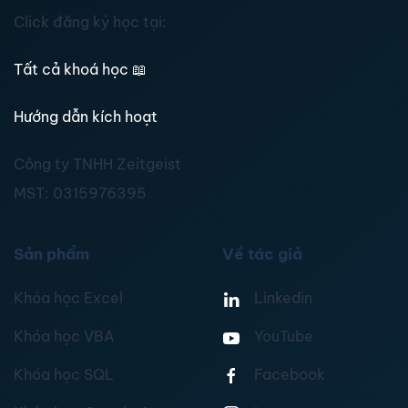
Click đăng ký học tại:
Tất cả khoá học
📖
Hướng dẫn kích hoạt
Công ty TNHH Zeitgeist
MST:
0315976395
Sản phẩm
Về tác giả
Khóa học Excel
Linkedin
Khóa học VBA
YouTube
Khóa học SQL
Facebook