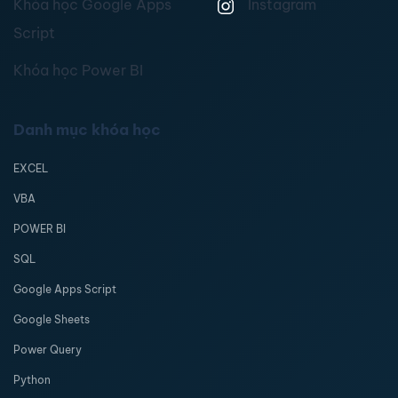
Khóa học Google Apps
Instagram
Script
Khóa học Power BI
Danh mục khóa học
EXCEL
VBA
POWER BI
SQL
Google Apps Script
Google Sheets
Power Query
Python