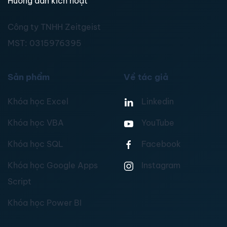
Hướng dẫn kích hoạt
Công ty TNHH Zeitgeist
MST:
0315976395
Sản phẩm
Về tác giả
Khóa học Excel
Linkedin
Khóa học VBA
YouTube
Khóa học SQL
Facebook
Khóa học Google Apps
Instagram
Script
Khóa học Power BI