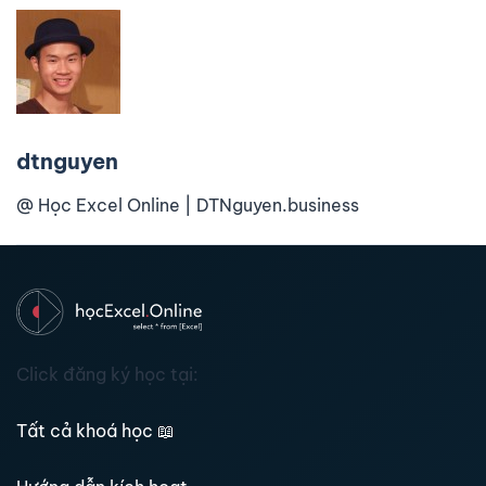
dtnguyen
@ Học Excel Online | DTNguyen.business
Click đăng ký học tại:
Tất cả khoá học
📖