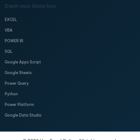
Danh mục khóa học
EXCEL
VBA
POWER BI
SQL
Google Apps Script
Google Sheets
Power Query
Python
Power Platform
Google Data Studio