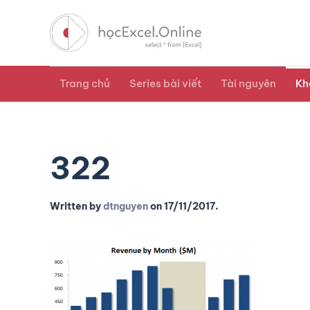
Trang chủ
Series bài viết
Tài nguyên
Kh
322
Written by
dtnguyen
on
17/11/2017
.