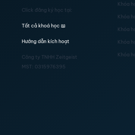
Khóa h
Click đăng ký học tại:
Khóa h
Tất cả khoá học
📖
Khóa h
Hướng dẫn kích hoạt
Khóa h
Khóa h
Công ty TNHH Zeitgeist
MST:
0315976395