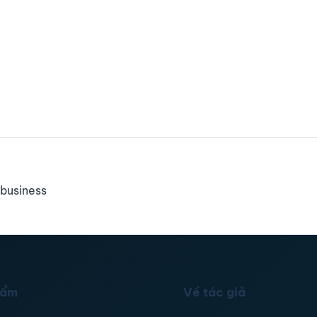
business
hẩm
Về tác giả