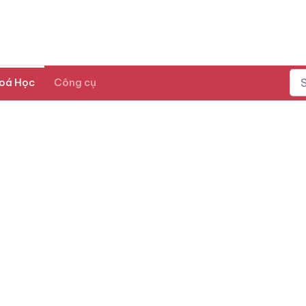
oá Học
Công cụ