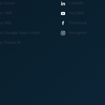
ọc Excel
Linkedin
ọc VBA
YouTube
ọc SQL
Facebook
ọc Google Apps Script
Instagram
ọc Power BI