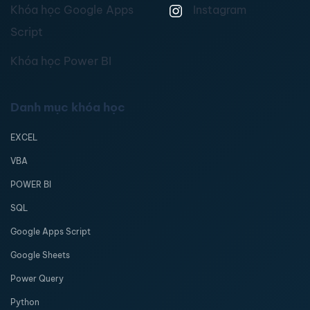
Khóa học Google Apps
Instagram
Script
Khóa học Power BI
Danh mục khóa học
EXCEL
VBA
POWER BI
SQL
Google Apps Script
Google Sheets
Power Query
Python