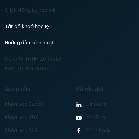
Click đăng ký học tại:
Tất cả khoá học
📖
Hướng dẫn kích hoạt
Công ty TNHH Zeitgeist
MST:
0315976395
Sản phẩm
Về tác giả
Khóa học Excel
Linkedin
Khóa học VBA
YouTube
Khóa học SQL
Facebook