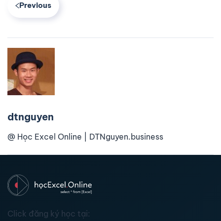
Previous
dtnguyen
@ Học Excel Online | DTNguyen.business
Click đăng ký học tại: