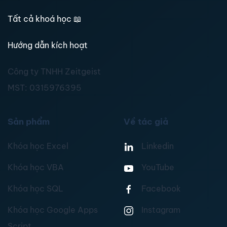
Tất cả khoá học
📖
Hướng dẫn kích hoạt
Công ty TNHH Zeitgeist
MST:
0315976395
Sản phẩm
Về tác giả
Khóa học Excel
Linkedin
Khóa học VBA
YouTube
Khóa học SQL
Facebook
Khóa học Google Apps
Instagram
Script