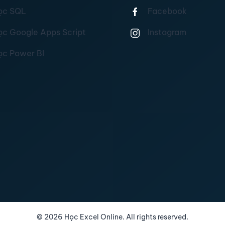
ọc SQL
Facebook
ọc Google Apps Script
Instagram
ọc Power BI
©
2026
Học Excel Online. All rights reserved.