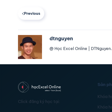
Previous
dtnguyen
@ Học Excel Online | DTNguyen.
Sản p
Khóa h
Click đăng ký học tại:
Khóa h