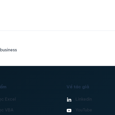
business
hẩm
Về tác giả
ọc Excel
Linkedin
ọc VBA
YouTube