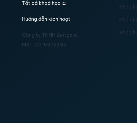
Tất cả khoá học
📖
Khóa h
Hướng dẫn kích hoạt
Khóa h
Khóa h
Công ty TNHH Zeitgeist
MST:
0315976395