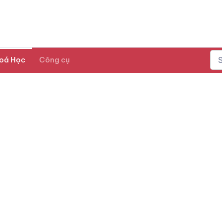
oá Học
Công cụ