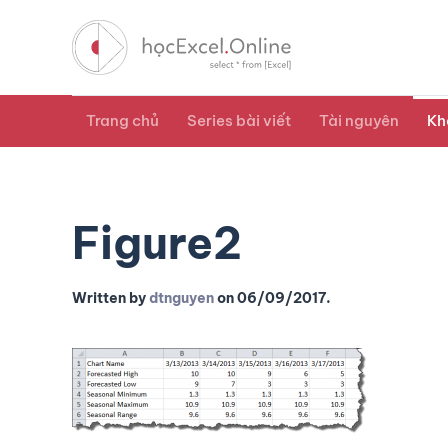
Trang chủ
Series bài viết
Tài nguyên
Kh
Figure2
Written by
dtnguyen
on
06/09/2017
.