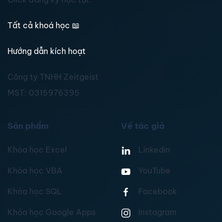
Tất cả khoá học
📖
Hướng dẫn kích hoạt
Công ty TNHH Zeitgeist
MST:
0315976395
Sản phẩm
Về tác giả
Khóa học Excel
Linkedin
Khóa học VBA
YouTube
Khóa học SQL
Facebook
Khóa học Google Apps
Instagram