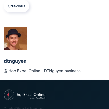
Previous
dtnguyen
@ Học Excel Online | DTNguyen.business
Click đăng ký học tại: