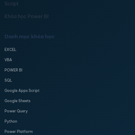
Script
Khóa học Power BI
Danh mục khóa học
EXCEL
VBA
POWER BI
SQL
Google Apps Script
Google Sheets
Power Query
Python
Power Platform