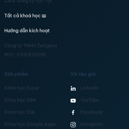
Click đăng ký học tại:
Tất cả khoá học
📖
Hướng dẫn kích hoạt
Công ty TNHH Zeitgeist
MST:
0315976395
Sản phẩm
Về tác giả
Khóa học Excel
Linkedin
Khóa học VBA
YouTube
Khóa học SQL
Facebook
Khóa học Google Apps
Instagram