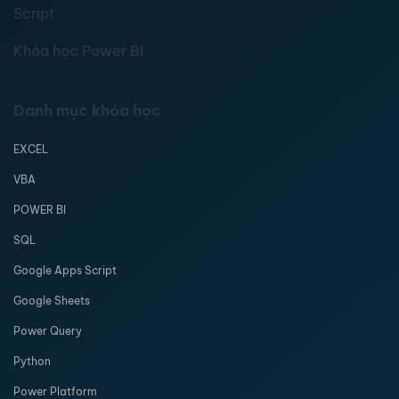
Script
Khóa học Power BI
Danh mục khóa học
EXCEL
VBA
POWER BI
SQL
Google Apps Script
Google Sheets
Power Query
Python
Power Platform