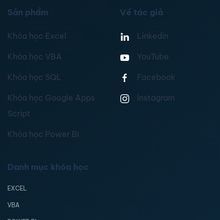
Sản phẩm
Về tác giả
Khóa học Excel
Linkedin
Khóa học VBA
YouTube
Khóa học SQL
Facebook
Khóa học Google Apps
Instagram
Script
Khóa học Power BI
Danh mục khóa học
EXCEL
VBA