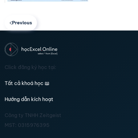
Previous
Click đăng ký học tại:
Tất cả khoá học
📖
Hướng dẫn kích hoạt
Công ty TNHH Zeitgeist
MST:
0315976395