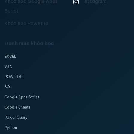
Khóa học Google Apps
Instagram
Script
Khóa học Power BI
Danh mục khóa học
EXCEL
VBA
POWER BI
SQL
Google Apps Script
Google Sheets
Power Query
Python