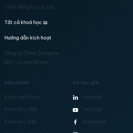
Click đăng ký học tại:
Tất cả khoá học
📖
Hướng dẫn kích hoạt
Công ty TNHH Zeitgeist
MST:
0315976395
Sản phẩm
Về tác giả
Khóa học Excel
Linkedin
Khóa học VBA
YouTube
Khóa học SQL
Facebook