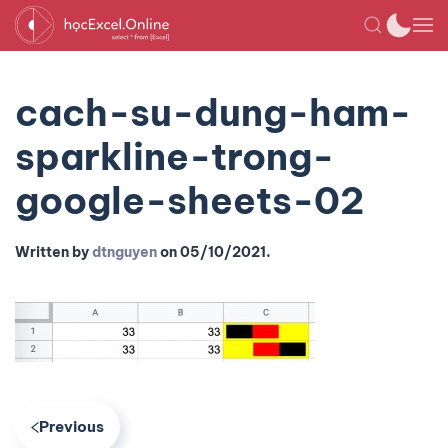
cach-su-dung-ham-
sparkline-trong-
google-sheets-02
Written by
dtnguyen
on
05/10/2021
.
Previous