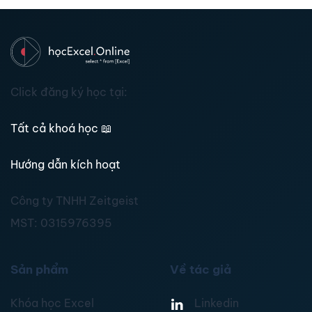
Click đăng ký học tại:
Tất cả khoá học
📖
Hướng dẫn kích hoạt
Công ty TNHH Zeitgeist
MST:
0315976395
Sản phẩm
Về tác giả
Khóa học Excel
Linkedin