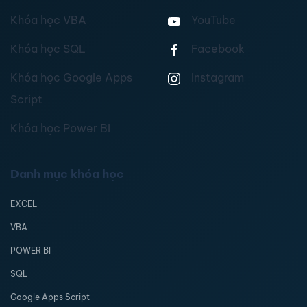
Khóa học VBA
YouTube
Khóa học SQL
Facebook
Khóa học Google Apps
Instagram
Script
Khóa học Power BI
Danh mục khóa học
EXCEL
VBA
POWER BI
SQL
Google Apps Script