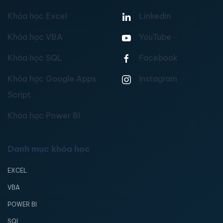
Khóa học Excel
Linkedin
Khóa học VBA
YouTube
Khóa học SQL
Facebook
Khóa học Google Apps
Instagram
Script
Khóa học Power BI
Danh mục khóa học
EXCEL
VBA
POWER BI
SQL