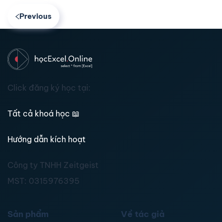
Previous
Click đăng ký học tại:
Tất cả khoá học
📖
Hướng dẫn kích hoạt
Công ty TNHH Zeitgeist
MST:
0315976395
Sản phẩm
Về tác giả