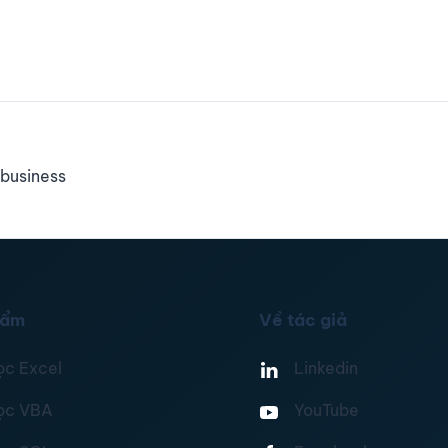
business
hẩm
Về tác giả
ọc Excel
Linkedin
ọc VBA
YouTube