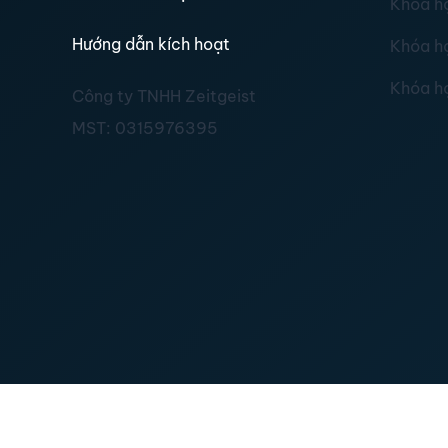
Khóa h
Hướng dẫn kích hoạt
Khóa h
Khóa h
Công ty TNHH Zeitgeist
MST:
0315976395