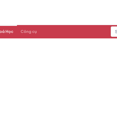
oá Học
Công cụ