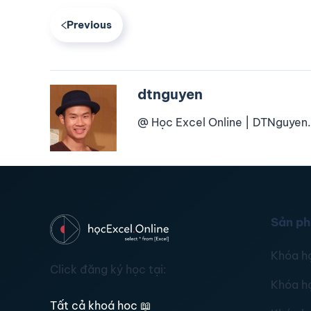
Previous
dtnguyen
@ Học Excel Online | DTNguyen.
Sản p
Khóa h
Click đăng ký học tại:
Khóa h
Tất cả khoá học
📖