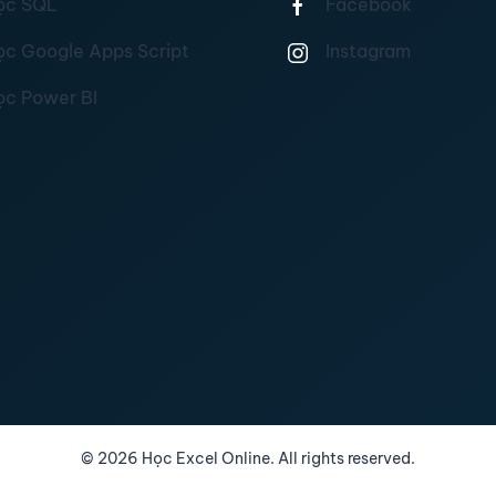
ọc SQL
Facebook
ọc Google Apps Script
Instagram
ọc Power BI
©
2026
Học Excel Online. All rights reserved.