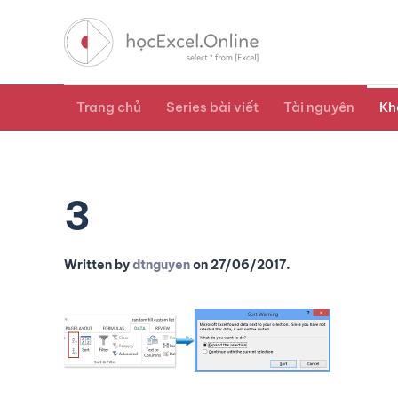
Trang chủ
Series bài viết
Tài nguyên
Kh
3
Written by
dtnguyen
on
27/06/2017
.