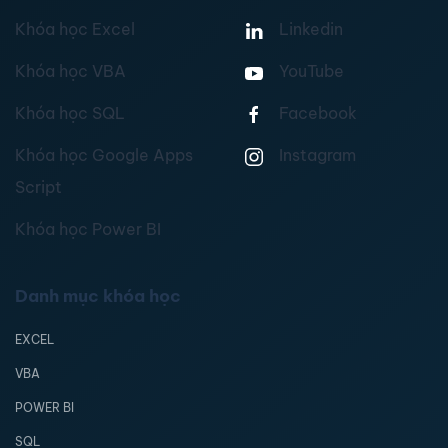
Khóa học Excel
Linkedin
Khóa học VBA
YouTube
Khóa học SQL
Facebook
Khóa học Google Apps
Instagram
Script
Khóa học Power BI
Danh mục khóa học
EXCEL
VBA
POWER BI
SQL