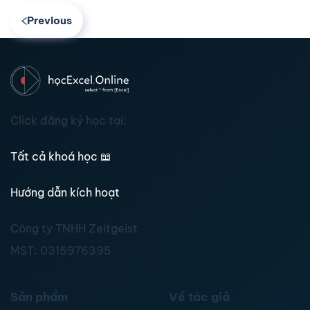
Previous
Click đăng ký học tại:
Tất cả khoá học
📖
Hướng dẫn kích hoạt
Công ty TNHH Zeitgeist
MST:
0315976395
Sản phẩm
Về tác giả