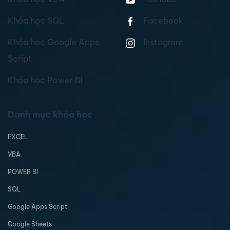
Khóa học SQL
Facebook
Khóa học Google Apps
Instagram
Script
Khóa học Power BI
Danh mục khóa học
EXCEL
VBA
POWER BI
SQL
Google Apps Script
Google Sheets