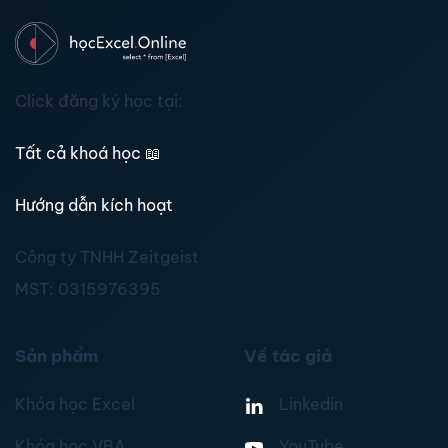
Click đăng ký học tại:
Tất cả khoá học
📖
Hướng dẫn kích hoạt
Công ty TNHH Zeitgeist
MST:
0315976395
Sản phẩm
Về tác giả
Khóa học Excel
Linkedin
Khóa học VBA
YouTube