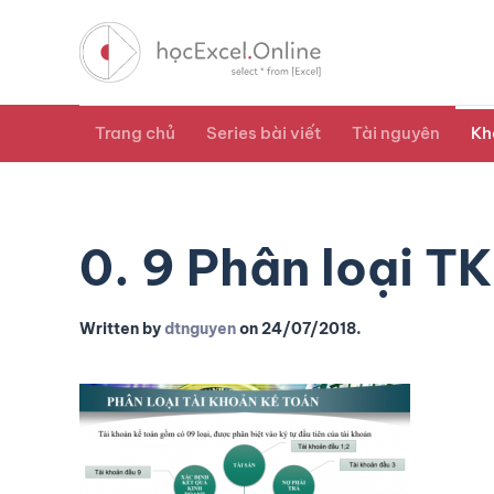
Trang chủ
Series bài viết
Tài nguyên
Kh
0. 9 Phân loại T
Written by
dtnguyen
on
24/07/2018
.