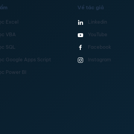
hẩm
Về tác giả
ọc Excel
Linkedin
ọc VBA
YouTube
ọc SQL
Facebook
ọc Google Apps Script
Instagram
ọc Power BI