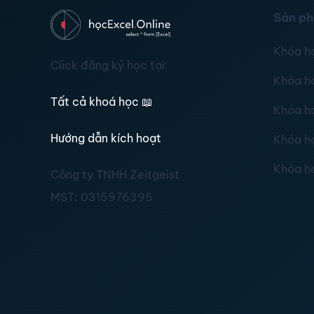
Sản p
Khóa h
Click đăng ký học tại:
Khóa h
Tất cả khoá học
📖
Khóa h
Hướng dẫn kích hoạt
Khóa h
Khóa h
Công ty TNHH Zeitgeist
MST:
0315976395