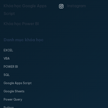
Khóa học Google Apps
Instagram
Script
Khóa học Power BI
Danh mục khóa học
EXCEL
VBA
POWER BI
SQL
Google Apps Script
Google Sheets
Power Query
Python