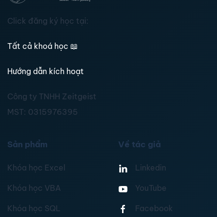
Click đăng ký học tại:
Tất cả khoá học
📖
Hướng dẫn kích hoạt
Công ty TNHH Zeitgeist
MST:
0315976395
Sản phẩm
Về tác giả
Khóa học Excel
Linkedin
Khóa học VBA
YouTube
Khóa học SQL
Facebook