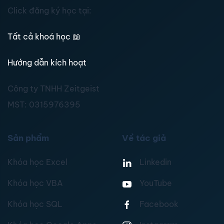
Click đăng ký học tại:
Tất cả khoá học
📖
Hướng dẫn kích hoạt
Công ty TNHH Zeitgeist
MST:
0315976395
Sản phẩm
Về tác giả
Khóa học Excel
Linkedin
Khóa học VBA
YouTube
Khóa học SQL
Facebook