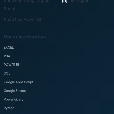
Khóa học Google Apps
Instagram
Script
Khóa học Power BI
Danh mục khóa học
EXCEL
VBA
POWER BI
SQL
Google Apps Script
Google Sheets
Power Query
Python