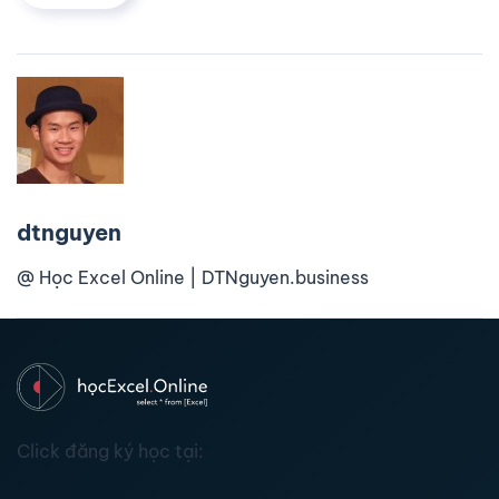
dtnguyen
@ Học Excel Online | DTNguyen.business
Click đăng ký học tại: