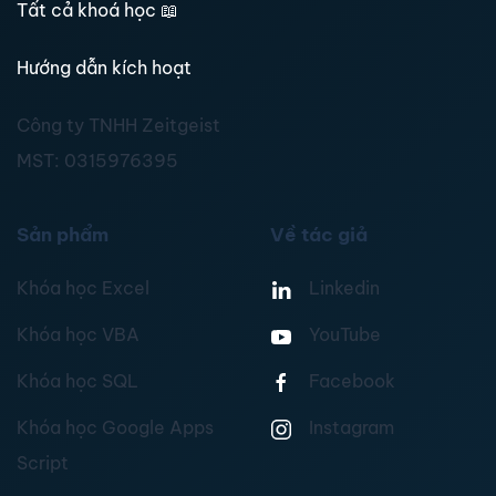
Tất cả khoá học
📖
Hướng dẫn kích hoạt
Công ty TNHH Zeitgeist
MST:
0315976395
Sản phẩm
Về tác giả
Khóa học Excel
Linkedin
Khóa học VBA
YouTube
Khóa học SQL
Facebook
Khóa học Google Apps
Instagram
Script