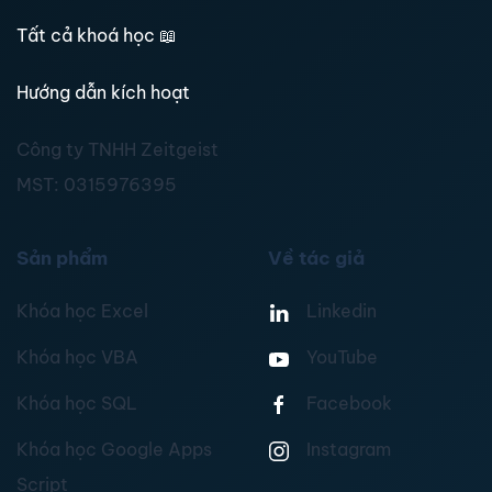
Tất cả khoá học
📖
Hướng dẫn kích hoạt
Công ty TNHH Zeitgeist
MST:
0315976395
Sản phẩm
Về tác giả
Khóa học Excel
Linkedin
Khóa học VBA
YouTube
Khóa học SQL
Facebook
Khóa học Google Apps
Instagram
Script