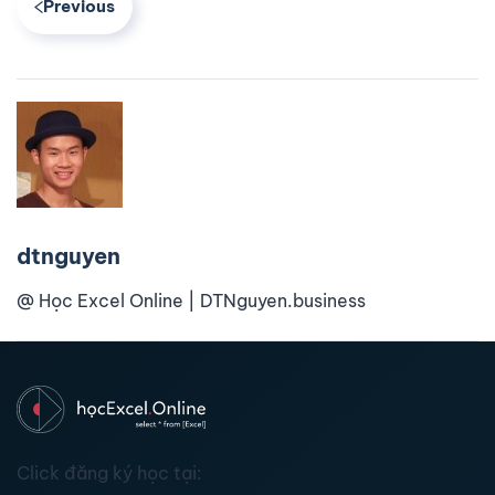
Previous
dtnguyen
@ Học Excel Online | DTNguyen.business
Click đăng ký học tại: