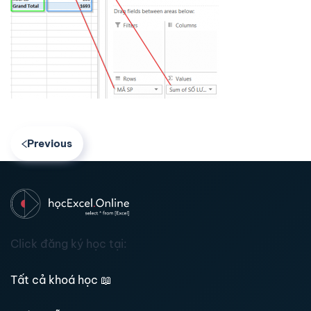
Previous
Click đăng ký học tại:
Tất cả khoá học
📖