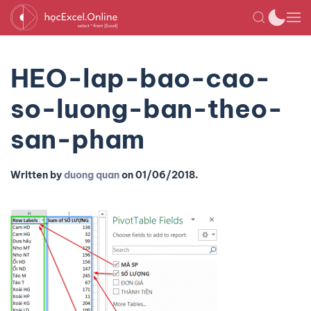
HEO-lap-bao-cao-
so-luong-ban-theo-
san-pham
Written by
duong quan
on
01/06/2018
.