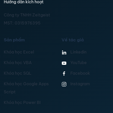
Hướng dẫn kích hoạt
Công ty TNHH Zeitgeist
MST:
0315976395
Sản phẩm
Về tác giả
Khóa học Excel
Linkedin
Khóa học VBA
YouTube
Khóa học SQL
Facebook
Khóa học Google Apps
Instagram
Script
Khóa học Power BI