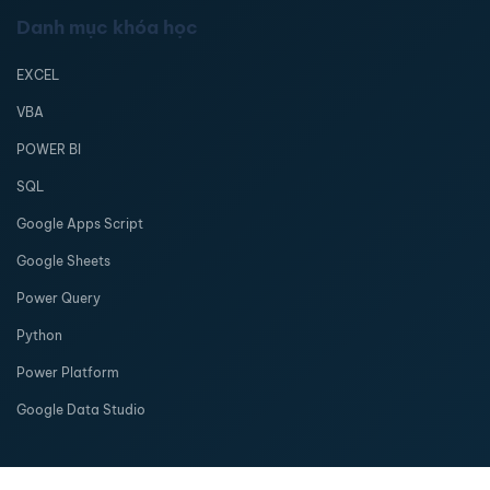
Danh mục khóa học
EXCEL
VBA
POWER BI
SQL
Google Apps Script
Google Sheets
Power Query
Python
Power Platform
Google Data Studio